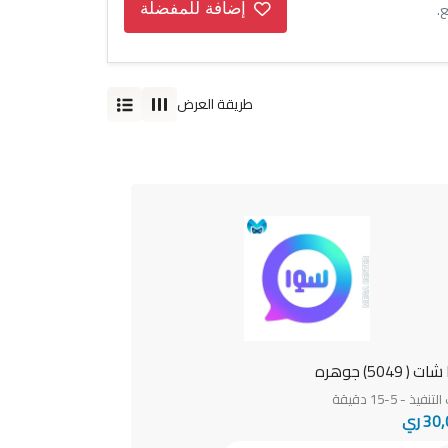
إضافة للمفضلة
طريقة العرض
( 5049) جوهره
فيذ - 5-15 دقيقة
3 ري