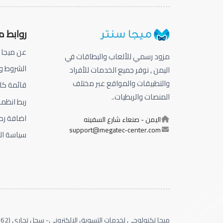
روابط 
عن ميجا 
مزود رسمي للألعاب والبطاقات في
الشروط و
اليمن , نوفر جميع الخدمات للأفراد
والتطبيقات والمواقع عبر مختلف
قائمة كا
المنصات والربطيات..
ربط انظم
اضافة رص
اليمن - صنعاء شارع السفينه
support@megatec-center.com
سياسة ا