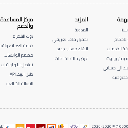
مهمة
المزيد
مركز المساعدة
والدعم
سنتر
المدونة
بوت التلجرام
الاحكام
تحميل ملف تعريفي
خدمة العملاء واتس
فة الخدمات
انشاء حساب جديد
مجتمع الواتساب
ه يمن روبوت
عرض حالة الخدمات
تواصل بنا و اواقات 
يد الى حسابي
دليل الربط API
لخصوصية
الاسئلة الشائعه
ميجا تكنولوجي لخدمات التسويق الالكتروني- سجل تجاري (1000062) © 2020-2026.
تا