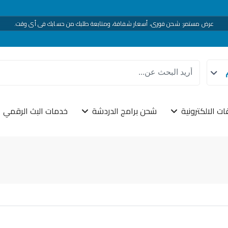
ميجا سنتر
— شحن رقمي موثوق في اليمن: ألعاب، بطاقات، وتطبيقات بسرعة وتنفيذ واضح.
عرض مستمر: شحن فوري، أسعار شفافة، ومتابعة طلبك من حسابك في أي وقت.
تاجر والمطوّرين: ربط
REST API
لتقديم خدماتنا داخل منصتك — تكامل احترافي ودعم متخص
دعم فني يومي — نرافقك من اختيار الخدمة حتى إتمام الشحن بلا تعقيد.
ات الالكترونية
شحن برامج الدردشة
خدمات البث الرقمي