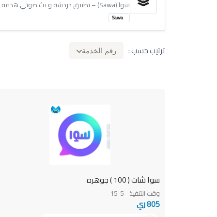
سوا (Sawa) – تطبيق دردشة و بث صوتي هدفه جمعك مع اصدقاء مميزين حيث يمكنك الدردشة الصوتية مجانا وامضاء وقت ممتع.
Sawa
ترتيب حسب :
رقم الخدمة
سوا شات ( 100 ) جوهره
وقت التنفيذ - 5-15
805 ري