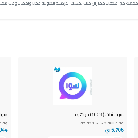
سوا شات ( 1009) جوهره
سوا شات 
وقت التنفيذ - 5-15 دقيقة
وقت التن
6,706 ري
0,044