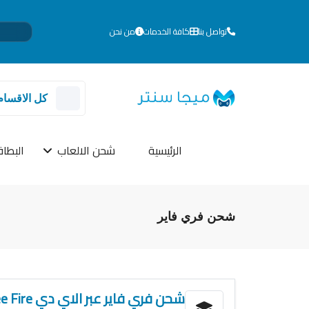
تواصل بنا
كافة الخدمات
من نحن
للم
كل الاقسام
الرئيسية
شحن الالعاب
البطاق
شحن فري فاير
شحن فري فاير عبر الاي دي Free Fire