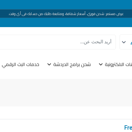
ميجا سنتر
— شحن رقمي موثوق في اليمن: ألعاب، بطاقات، وتطبيقات بسرعة وتنفيذ واضح.
عرض مستمر: شحن فوري، أسعار شفافة، ومتابعة طلبك من حسابك في أي وقت.
تاجر والمطوّرين: ربط
REST API
لتقديم خدماتنا داخل منصتك — تكامل احترافي ودعم متخص
دعم فني يومي — نرافقك من اختيار الخدمة حتى إتمام الشحن بلا تعقيد.
ات الالكترونية
شحن برامج الدردشة
خدمات البث الرقمي