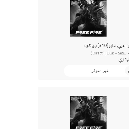
 فاير [310] جوهرة
نفيذ - مباشر ( Direct )
 ري
غير متوفر