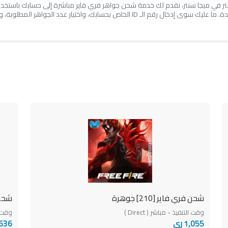
 عبر رقم الـ ID – من ميجا سنتر في ميجا سنتر، نقدم لك خدمة شحن جواهر فري فاير مباشرة إلى حسابك باستخ
شحن فري فاير [210] جوهرة
شحن فري
وقت التنفيذ - مباشر ( Direct )
وقت الت
1,055 ري
2,636