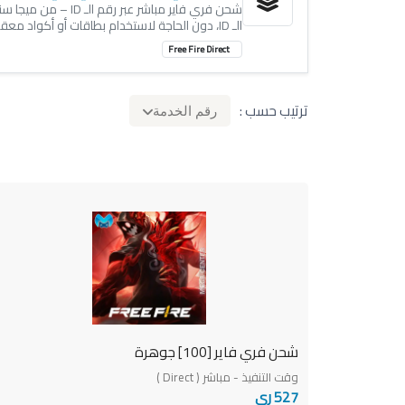
شحن فري فاير مباشر
الـ ID، دون الحاجة لاستخدام بطاقات أو أكواد معقدة. ما عليك سوى إدخال رقم الـ ID الخاص بحسابك، واختيار عدد الجواهر المطلوبة، و
Free Fire Direct
ترتيب حسب :
رقم الخدمة
شحن فري فاير [100] جوهرة
وقت التنفيذ - مباشر ( Direct )
527 ري