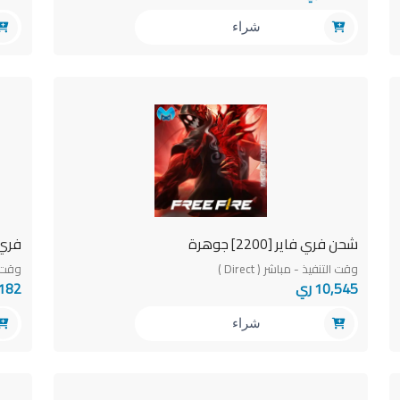
شراء
شحن فري فاير [2200] جوهرة
فري فاير -
وقت التنفيذ - مباشر ( Direct )
وقت التن
10,545 ري
1,182
شراء