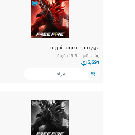
فري فاير - عضوية شهرية
وقت التنفيذ - 5-15 دقيقة
5,691 ري
شراء