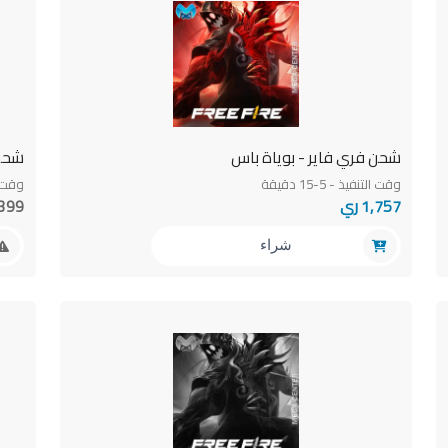
شحن فري فاير - بوياة باس
شحن فري
وقت التنفيذ - 5-15 دقيقة
وقت الت
1,757 ري
1,399
شراء