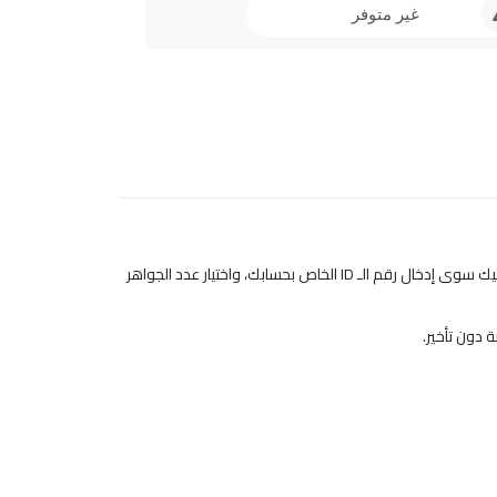
غير متوفر
في ميجا سنتر، نقدم لك خدمة شحن جواهر فري فاير مباشرة إلى حسابك باستخدام رقم الـ ID، دون الحاجة لاستخدام بطاقات أو أكواد معقدة. ما عليك سوى إدخال رقم الـ ID الخاص بحسابك، واختيار عدد الجواهر