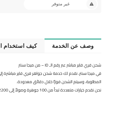
غير متوفر
وصف عن الخدمة
كيف استخدام ال
شحن فري فاير مباشر عبر رقم الـ ID – من ميجا سنتر
المطلوبة، وسيتم الشحن فورًا خلال دقائق معدودة.​
نحن نقدم خيارات متعددة تبدأ من 100 جوهرة وصولاً إلى 2200 جوهرة، بأسعار تنافسية . تتميز الخدمة بسرعة التنفيذ، مما يتيح لك الاستمتاع باللعبة دون تأخير.​