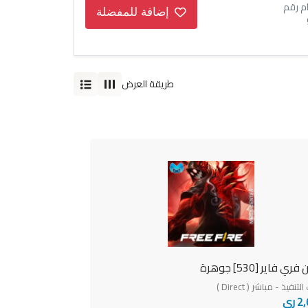
دام رقم
إضافة للمفضلة
طريقة العرض
 فاير [530] جوهرة
نفيذ - مباشر ( Direct )
 ري