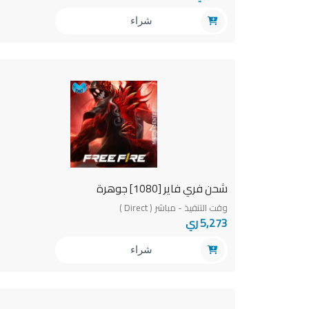
شراء
شحن فري فاير [1080] جوهرة
وقت التنفيذ - مباشر ( Direct )
5,273 ري
شراء