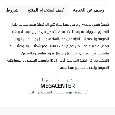
وصف عن الخدمة
كيف استخدام المنتج
شروط الخ
خدمة شحن waaw-واو من ميجا سنتر تتيح لك تعبئة رصيد حسابك داخل
التطبيق بسهولة عبر رقم الـ ID فقط، لتتمكن من دخول غرف الدردشة
الصوتية والاحتفالات الحيّة على مدار الساعة، وإرسال واستقبال الهدايا
المميزة مع أصدقاء من جميع أنحاء العالم. نوفر شحنًا سريعًا وآمنًا بأسعار
تنافسية، مع دعم فني متواصل لضمان تجربة سلسة وخالية من
التعقيدات. اختر الباقة المناسبة، أدخل الـ ID، واستعد للقصص والمشاركات
الصوتية والاجتماعية مع ميجا سنتر.
كن مميزاً
MEGACENTER
أكبر منصة لتزويد الخدمات الرقمية في اليمن